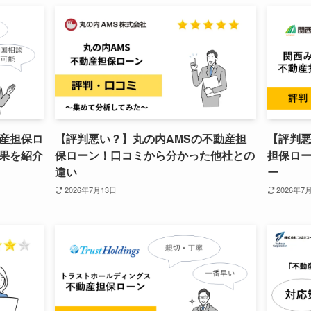
産担保ロ
【評判悪い？】丸の内AMSの不動産担
【評判
果を紹介
保ローン！口コミから分かった他社との
担保ロ
違い
ー
2026年7月13日
2026年7