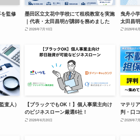
記事を監修
墨田区立文花中学校にて租税教室を実施
曳舟小
｜代表・太田昌明が講師を務めました
太田昌
2026年7月10日
2026年6
監査人）
【ブラックでもOK！】個人事業主向け
マテリ
のビジネスローン厳選6社！
判・口
2026年6月20日
2026年7