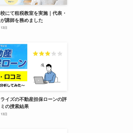
学校にて租税教室を実施｜代表・
明が講師を務めました
月13日
アライズの不動産担保ローンの評
コミの捜索結果
月13日