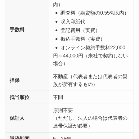
内）
調査料
（融資額の0.55%以内）
収入印紙代
手数料
登記費用（実費）
振込手数料（実費）
オンライン契約手数料
22,000
円～44,000円（来社で契約しない
場合）
不動産（代表者または代表者の親
担保
族が所有するもの）
抵当順位
不問
原則不要
保証人
（ただし、法人の場合は代表者の
連帯保証が必要）
返済期間
5～25年