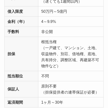
（遅くても1週間以内）
借入限度
50万円～5億円
金利（年）
4～9.9%
手数料
非公開
根抵当権
（一戸建て、マンション、土地、
担保
収益物件、別荘、借地権、底地、
共有持分、調整区域、再建築不可
物件など）
抵当順位
不問
原則不要
保証人
（担保提供者の連帯保証が必要）
返済期間
1ヶ月～30年