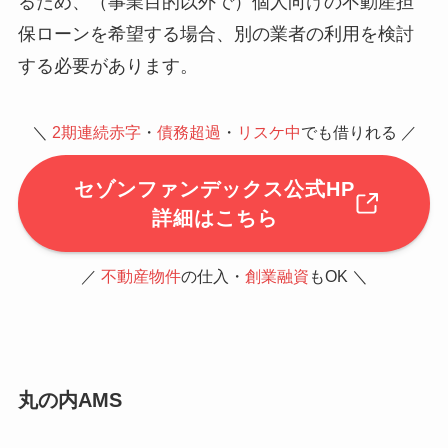
るため、（事業目的以外で）個人向けの不動産担
保ローンを希望する場合、別の業者の利用を検討
する必要があります。
＼
2期連続赤字
・
債務超過
・
リスケ中
でも借りれる ／
セゾンファンデックス公式HP
詳細はこちら
／
不動産物件
の仕入・
創業融資
もOK ＼
丸の内AMS