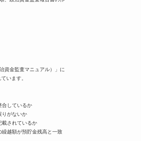
治資金監査マニュアル）」に
れています。
整合しているか
誤りがないか
記載されているか
の繰越額が預貯金残高と一致