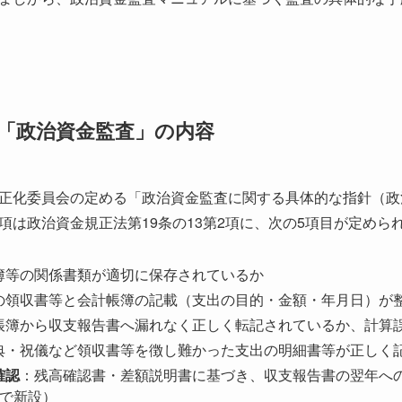
「政治資金監査」の内容
正化委員会の定める「政治資金監査に関する具体的な指針（政
項は政治資金規正法第19条の13第2項に、次の5項目が定めら
簿等の関係書類が適切に保存されているか
の領収書等と会計帳簿の記載（支出の目的・金額・年月日）が
帳簿から収支報告書へ漏れなく正しく転記されているか、計算
典・祝儀など領収書等を徴し難かった支出の明細書等が正しく
確認
：残高確認書・差額説明書に基づき、収支報告書の翌年へ
正で新設）