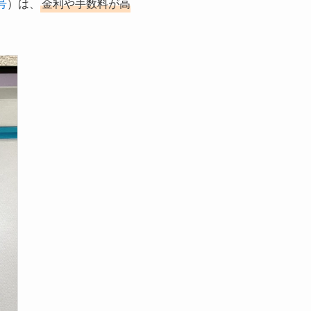
号
）は、
金利や手数料が高