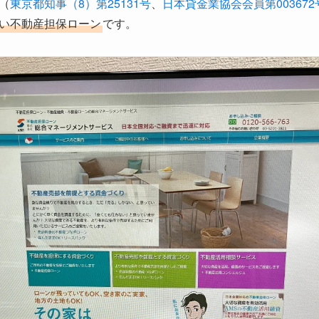
（
東京都知事（8）第25131号
、
日本貸金業協会会員第003672
い不動産担保ローン
です。