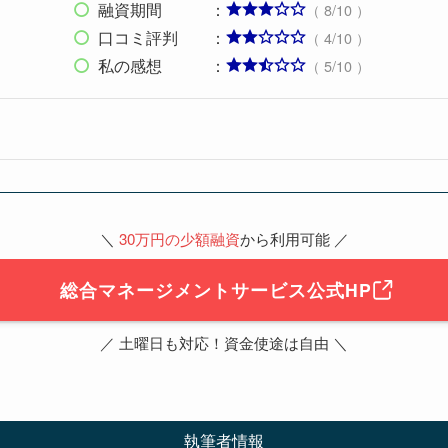
融資期間 ：
（ 8/10 ）
口コミ評判 ：
（ 4/10 ）
私の感想 ：
（ 5/10 ）
＼
30万円の少額融資
から利用可能 ／
総合マネージメントサービス公式HP
／ 土曜日も対応！資金使途は自由 ＼
執筆者情報