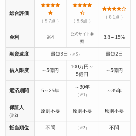
総合評価
（ 8.1点 ）
（ 9.7点 ）
（ 9.6点 ）
公式サイト参
金利
※4
3.8～15%
照
融資速度
最短3日
最短2日
（※5）
100万円～
借入限度
～5億円
～5億円
5億円
～30年
返済期間
5～25年
～35年
（※1）
保証人
原則不要
原則不要
原則不要
(※2)
抵当順位
不問
不問
（※3）