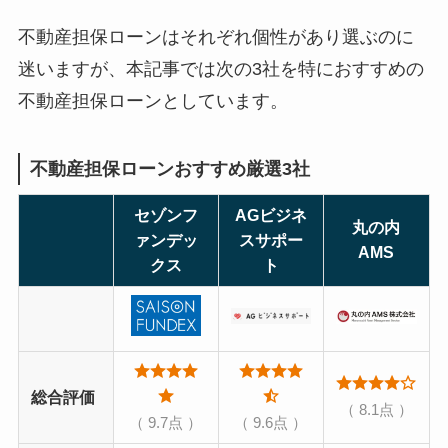
不動産担保ローンはそれぞれ個性があり選ぶのに
迷いますが、本記事では次の3社を特におすすめの
不動産担保ローンとしています。
不動産担保ローンおすすめ厳選3社
セゾンフ
AGビジネ
丸の内
ァンデッ
スサポー
AMS
クス
ト
総合評価
（ 8.1点 ）
（ 9.7点 ）
（ 9.6点 ）