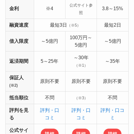
公式サイト参
金利
※4
3.8～15%
照
融資速度
最短3日
最短2日
（※5）
100万円～
借入限度
～5億円
～5億円
5億円
～30年
返済期間
5～25年
～35年
（※1）
保証人
原則不要
原則不要
原則不要
(※2)
抵当順位
不問
不問
（※3）
評判を見
評判・口
評判・口
評判・口コ
る
コミ
コミ
ミ
公式サイ
詳細
詳細
詳細