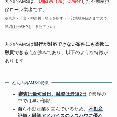
丸の内AMSは、
1都3県（※）に特化
した不動産担
保ローン業者です。
※東京・千葉・神奈川・埼玉を指す（一部地域を除きますので、
詳細は公式HPをご参照下さい）
丸の内AMSは
銀行が対応できない案件にも柔軟に
融資できる
点が強みであり、以下のような特徴が
あります。
丸の内AMSの特徴
審査は最短当日、融資は最短2日
で業界の
中では早い部類。
自ら不動産業を営んでいるため、
不動産
評価・融資アドバイスのノウハウに優れ