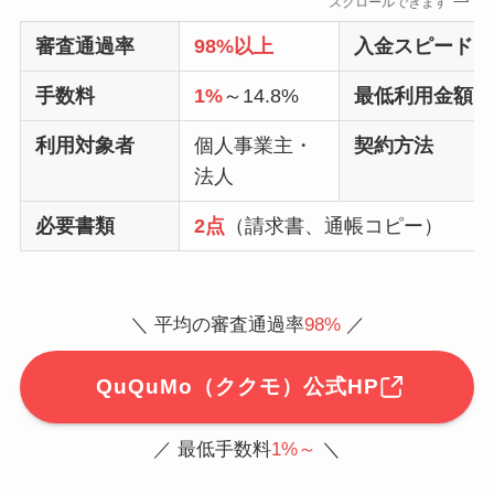
スクロールできます
審査通過率
98%以上
入金スピード
手数料
1%
～14.8%
最低利用金額
利用対象者
個人事業主・
契約方法
法人
必要書類
2点
（請求書、通帳コピー）
＼ 平均の審査通過率
98%
／
QuQuMo（ククモ）公式HP
／ 最低手数料
1%～
＼