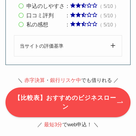
申込のしやすさ：
（ 5/10 ）
口コミ評判 ：
（ 5/10 ）
私の感想 ：
（ 5/10 ）
当サイトの評価基準
＼
赤字決算
・
銀行リスケ中
でも借りれる ／
【比較表】おすすめのビジネスロー
ン
／
最短3分
でweb申込！ ＼