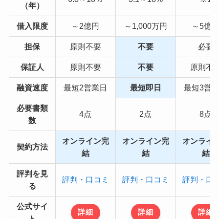
（年）
借入限度
～2億円
～1,000万円
～5億
担保
原則不要
不要
必要
保証人
原則不要
不要
原則不
融資速度
最短2営業日
最短即日
最短3営
必要書類
4点
2点
8点
数
オンライン完
オンライン完
オンライ
契約方法
結
結
結
評判を見
評判・口コミ
評判・口コミ
評判・口
る
公式サイ
詳細
詳細
詳細
ト