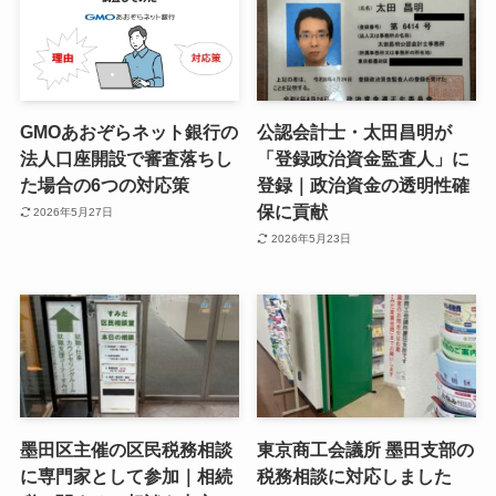
GMOあおぞらネット銀行の
公認会計士・太田昌明が
法人口座開設で審査落ちし
「登録政治資金監査人」に
た場合の6つの対応策
登録｜政治資金の透明性確
保に貢献
2026年5月27日
2026年5月23日
墨田区主催の区民税務相談
東京商工会議所 墨田支部の
に専門家として参加｜相続
税務相談に対応しました