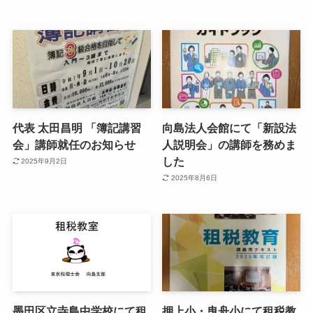
代表 太田昌明 「簿記講習
向島法人会館にて「新設法
会」講師就任のお知らせ
人説明会」の講師を務めま
した
2025年9月2日
2025年8月6日
墨田区立寺島中学校にて租
押上小・曳舟小にて租税教